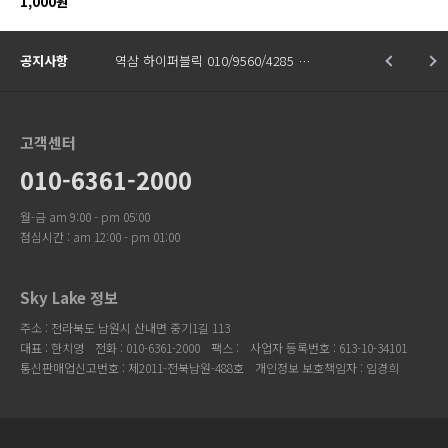
1,000원
공지사항
역삼 하이퍼블릭 010/9560/4285 …
고객센터
010-6361-2000
월-금 am 9:00 - pm 05:00
점심시간 : am 12:00 - pm 01:00
Sky Lake 정보
주소 : 전라북도 남원시 산내면 중기1길 113
대표 : 한치영
전화 : 010-6361-2000
팩스 :
사업자 등록번호 : 613-10-34101
통신판매업신고번호 : 제2011-전북남원-488호
개인정보 보호책임자 : 임경희